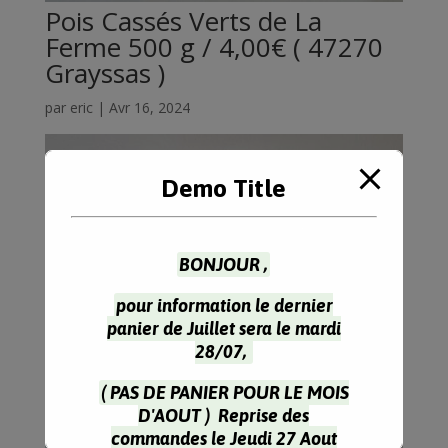
Pois Cassés Verts de La
Ferme 500 g / 4,00€ ( 47270
Grayssas )
par
eric
|
Avr 16, 2024
Demo Title
BONJOUR ,
pour information le dernier
panier de Juillet sera le mardi
28/07,
( PAS DE PANIER POUR LE MOIS
D'AOUT ) Reprise des
commandes le Jeudi 27 Aout