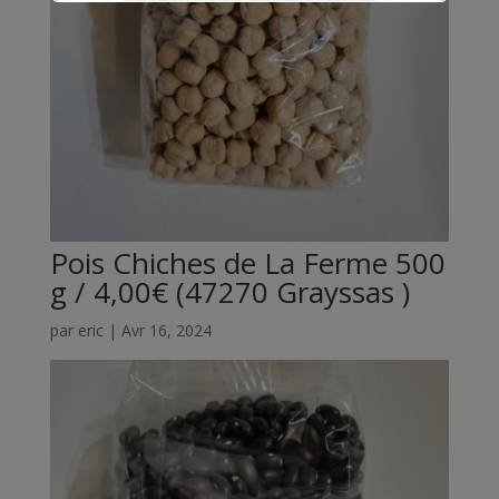
Pour la récupération des paniers
le Mardi 1 Septembre , Je Vous
Souhaite une Très Belle Journée .
Eric
Pois Chiches de La Ferme 500
g / 4,00€ (47270 Grayssas )
par
eric
|
Avr 16, 2024