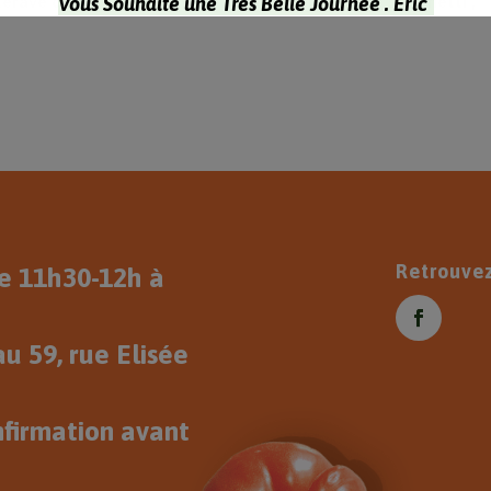
tterave couleur, Navets violet, Potimaron, Courge spaghetti ,
Vous Souhaite une Très Belle Journée . Eric
Retrouve
 11h30-12h à
u 59, rue Elisée
nfirmation avant