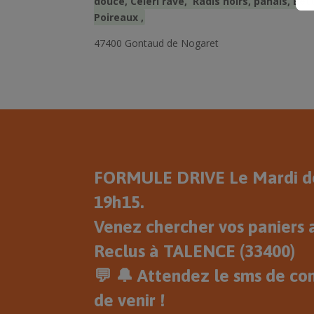
douce, Céléri rave, Radis noirs, panais, Be
Poireaux ,
47400 Gontaud de Nogaret
FORMULE DRIVE Le Mardi de
19h15.
Venez chercher vos paniers a
Reclus à TALENCE (33400)
💬 🔔 Attendez le sms de co
de venir !