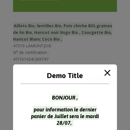
Aillets Bio, lentilles Bio, Pois chiche BIO,graines
de lin Bio, Haricot noir lingo Bio , Courgette Bio,
Haricot Blanc Coco Bio ,
47310 LAMONTJOIE
N° de certification :
47/101424/269747
Demo Title
Rechercher
Recent Posts
BONJOUR ,
Potimarron Farci 4 Personnes
pour information le dernier
panier de Juillet sera le mardi
Chou Blanc Recette à l’Indienne
28/07,
Recette Tarte Chou Rouge Parmesan