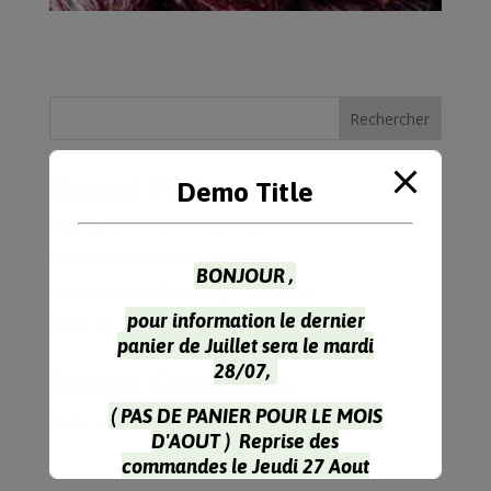
Rechercher
Recent Posts
Demo Title
Potimarron Farci 4 Personnes
Chou Blanc Recette à l’Indienne
BONJOUR ,
Recette Tarte Chou Rouge Parmesan
pour information le dernier
Gratin de choux-fleur & coquillettes
panier de Juillet sera le mardi
28/07,
Recent Comments
( PAS DE PANIER POUR LE MOIS
Aucun commentaire à afficher.
D'AOUT ) Reprise des
commandes le Jeudi 27 Aout