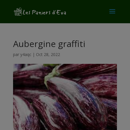
modal-check
Aubergine graffiti
par
y4aqc
|
Oct 28, 2022