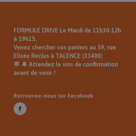
Pour la récupération des paniers
le Mardi 1 Septembre , Je Vous
Souhaite une Très Belle Journée .
Eric
FORMULE DRIVE Le Mardi de 11h30-12h
à 19h15.
Venez chercher vos paniers au 59, rue
Elisée Reclus à TALENCE (33400)
💬 🔔 Attendez le sms de confirmation
avant de venir !
Retrouvez-nous sur Facebook