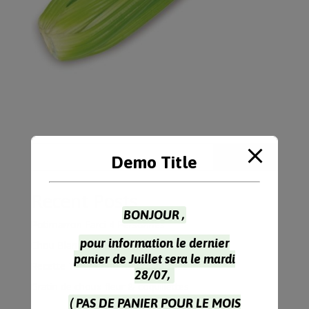
Rechercher
Demo Title
Recent Posts
BONJOUR ,
Potimarron Farci 4 Personnes
pour information le dernier
Chou Blanc Recette à l’Indienne
panier de Juillet sera le mardi
Recette Tarte Chou Rouge Parmesan
28/07,
Gratin de choux-fleur & coquillettes
( PAS DE PANIER POUR LE MOIS