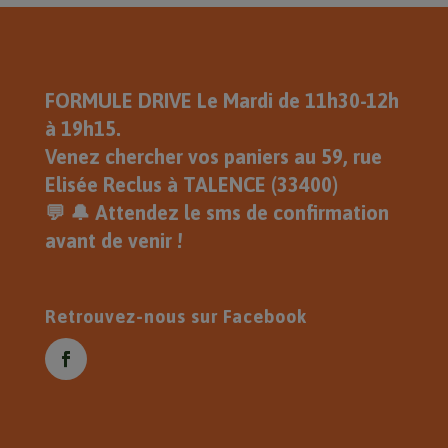
Pour la récupération des paniers
le Mardi 1 Septembre , Je Vous
Souhaite une Très Belle Journée .
Eric
FORMULE DRIVE Le Mardi de 11h30-12h
à 19h15.
Venez chercher vos paniers au 59, rue
Elisée Reclus à TALENCE (33400)
💬 🔔 Attendez le sms de confirmation
avant de venir !
Retrouvez-nous sur Facebook