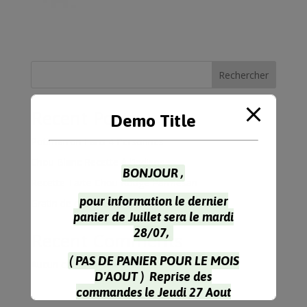
Rechercher
Recent Posts
Demo Title
Potimarron Farci 4 Personnes
Chou Blanc Recette à l’Indienne
BONJOUR ,
Recette Tarte Chou Rouge Parmesan
pour information le dernier
Gratin de choux-fleur & coquillettes
panier de Juillet sera le mardi
28/07,
Recent Comments
( PAS DE PANIER POUR LE MOIS
Aucun commentaire à afficher.
D'AOUT ) Reprise des
commandes le Jeudi 27 Aout