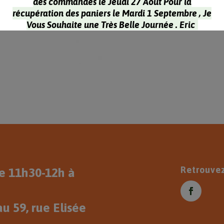
des commandes le Jeudi 27 Aout Pour la
récupération des paniers le Mardi 1 Septembre , Je
Vous Souhaite une Très Belle Journée . Eric
Retrouve
 11h30-12h à
u 59, rue Elisée