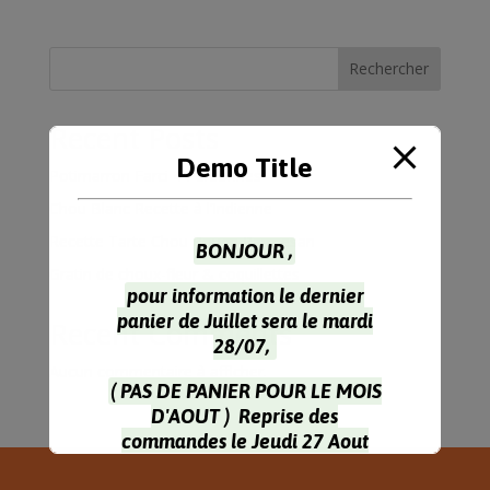
Rechercher
Recent Posts
Demo Title
Potimarron Farci 4 Personnes
Chou Blanc Recette à l’Indienne
Recette Tarte Chou Rouge Parmesan
BONJOUR ,
Gratin de choux-fleur & coquillettes
pour information le dernier
panier de Juillet sera le mardi
Recent Comments
28/07,
Aucun commentaire à afficher.
( PAS DE PANIER POUR LE MOIS
D'AOUT ) Reprise des
commandes le Jeudi 27 Aout
Pour la récupération des paniers