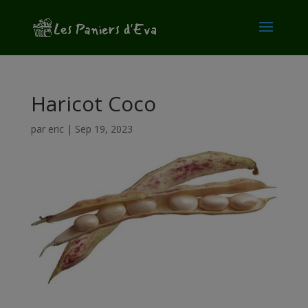
modal-check
Haricot Coco
par
eric
|
Sep 19, 2023