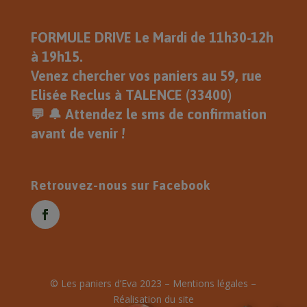
le Mardi 1 Septembre , Je Vous
Souhaite une Très Belle Journée .
Eric
FORMULE DRIVE Le Mardi de 11h30-12h
à 19h15.
Venez chercher vos paniers au 59, rue
Elisée Reclus à TALENCE (33400)
💬 🔔 Attendez le sms de confirmation
avant de venir !
Retrouvez-nous sur Facebook
© Les paniers d’Eva 2023 –
Mentions légales
–
Réalisation du site