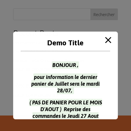
Rechercher
Recent Posts
Demo Title
Potimarron Farci 4 Personnes
Chou Blanc Recette à l’Indienne
Recette Tarte Chou Rouge Parmesan
BONJOUR ,
Gratin de choux-fleur & coquillettes
pour information le dernier
Recent Comments
panier de Juillet sera le mardi
28/07,
Aucun commentaire à afficher.
( PAS DE PANIER POUR LE MOIS
D'AOUT ) Reprise des
commandes le Jeudi 27 Aout
Pour la récupération des paniers
le Mardi 1 Septembre , Je Vous