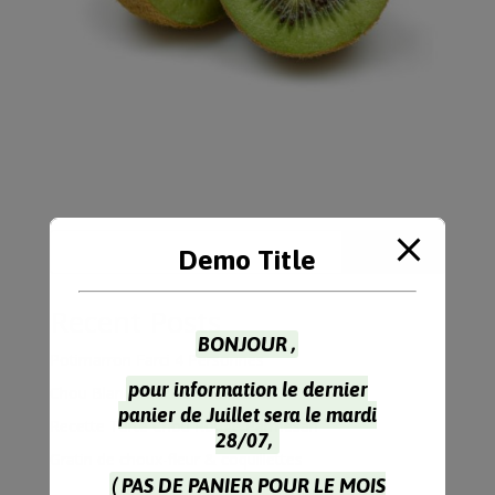
Rechercher
Demo Title
Recent Posts
BONJOUR ,
Potimarron Farci 4 Personnes
pour information le dernier
Chou Blanc Recette à l’Indienne
panier de Juillet sera le mardi
Recette Tarte Chou Rouge Parmesan
28/07,
Gratin de choux-fleur & coquillettes
( PAS DE PANIER POUR LE MOIS