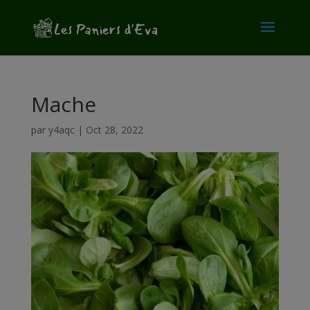
modal-check
Mache
par
y4aqc
|
Oct 28, 2022