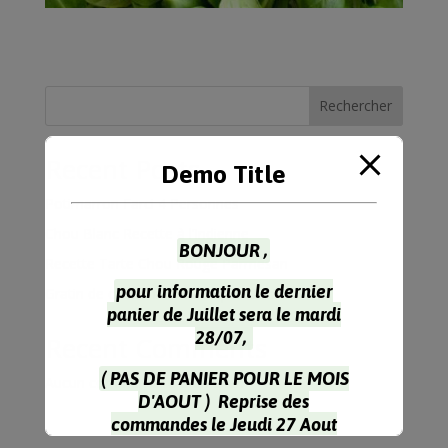
Rechercher
Recent Posts
Demo Title
Potimarron Farci 4 Personnes
Chou Blanc Recette à l’Indienne
BONJOUR ,
Recette Tarte Chou Rouge Parmesan
pour information le dernier
Gratin de choux-fleur & coquillettes
panier de Juillet sera le mardi
28/07,
Recent Comments
( PAS DE PANIER POUR LE MOIS
Aucun commentaire à afficher.
D'AOUT ) Reprise des
commandes le Jeudi 27 Aout
Pour la récupération des paniers