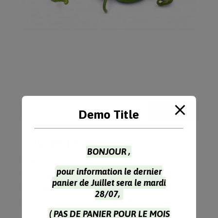
Rechercher
Demo Title
Recent Posts
BONJOUR ,
Potimarron Farci 4 Personnes
pour information le dernier
Chou Blanc Recette à l’Indienne
panier de Juillet sera le mardi
Recette Tarte Chou Rouge Parmesan
28/07,
Gratin de choux-fleur & coquillettes
( PAS DE PANIER POUR LE MOIS