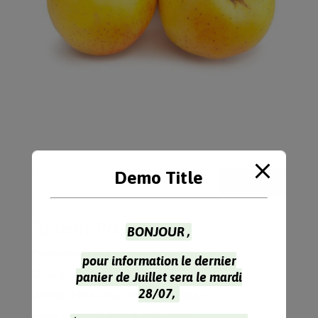
Demo Title
Rechercher
Recent Posts
BONJOUR ,
Potimarron Farci 4 Personnes
pour information le dernier
Chou Blanc Recette à l’Indienne
panier de Juillet sera le mardi
28/07,
Recette Tarte Chou Rouge Parmesan
Gratin de choux-fleur & coquillettes