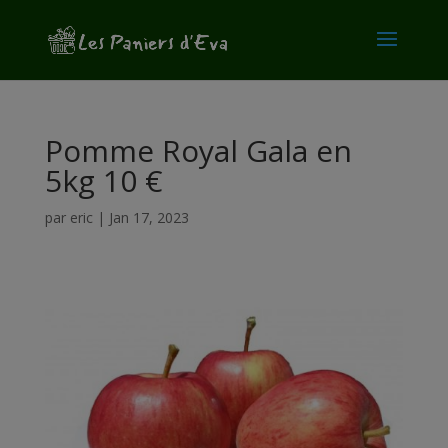
modal-check
Pomme Royal Gala en
5kg 10 €
par
eric
|
Jan 17, 2023