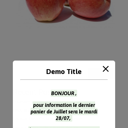
Demo Title
Rechercher
Recent Posts
BONJOUR ,
Potimarron Farci 4 Personnes
pour information le dernier
Chou Blanc Recette à l’Indienne
panier de Juillet sera le mardi
28/07,
Recette Tarte Chou Rouge Parmesan
Gratin de choux-fleur & coquillettes