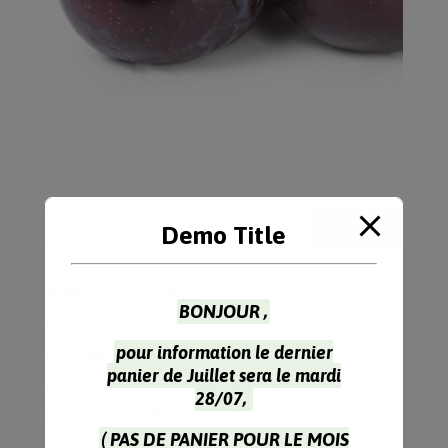
Rechercher
Demo Title
Recent Posts
BONJOUR ,
Potimarron Farci 4 Personnes
pour information le dernier
Chou Blanc Recette à l’Indienne
panier de Juillet sera le mardi
Recette Tarte Chou Rouge Parmesan
28/07,
Gratin de choux-fleur & coquillettes
( PAS DE PANIER POUR LE MOIS