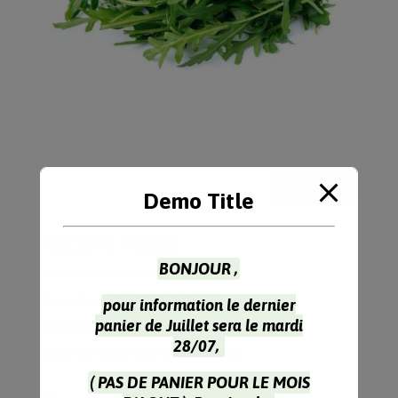
Rechercher
Demo Title
Recent Posts
BONJOUR ,
Potimarron Farci 4 Personnes
Chou Blanc Recette à l’Indienne
pour information le dernier
panier de Juillet sera le mardi
Recette Tarte Chou Rouge Parmesan
28/07,
Gratin de choux-fleur & coquillettes
( PAS DE PANIER POUR LE MOIS