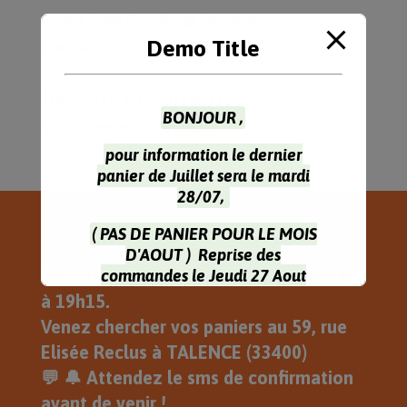
Recette Tarte Chou Rouge Parmesan
Demo Title
Gratin de choux-fleur & coquillettes
Recent Comments
BONJOUR ,
Aucun commentaire à afficher.
pour information le dernier
panier de Juillet sera le mardi
28/07,
( PAS DE PANIER POUR LE MOIS
D'AOUT ) Reprise des
FORMULE DRIVE Le Mardi de 11h30-12h
commandes le Jeudi 27 Aout
Pour la récupération des paniers
à 19h15.
le Mardi 1 Septembre , Je Vous
Venez chercher vos paniers au 59, rue
Souhaite une Très Belle Journée .
Elisée Reclus à TALENCE (33400)
Eric
💬 🔔 Attendez le sms de confirmation
avant de venir !