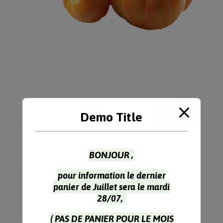
Rechercher
Demo Title
Recent Posts
BONJOUR ,
Potimarron Farci 4 Personnes
pour information le dernier
Chou Blanc Recette à l’Indienne
panier de Juillet sera le mardi
Recette Tarte Chou Rouge Parmesan
28/07,
Gratin de choux-fleur & coquillettes
( PAS DE PANIER POUR LE MOIS