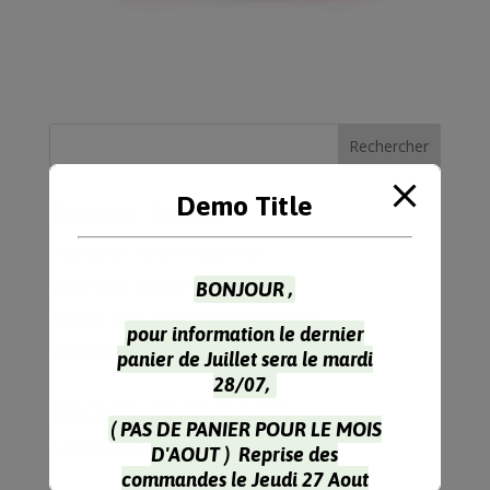
Rechercher
Demo Title
Recent Posts
Potimarron Farci 4 Personnes
Chou Blanc Recette à l’Indienne
BONJOUR ,
Recette Tarte Chou Rouge Parmesan
pour information le dernier
Gratin de choux-fleur & coquillettes
panier de Juillet sera le mardi
28/07,
Recent Comments
( PAS DE PANIER POUR LE MOIS
Aucun commentaire à afficher.
D'AOUT ) Reprise des
commandes le Jeudi 27 Aout