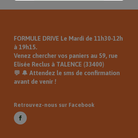
Pour la récupération des paniers
le Mardi 1 Septembre , Je Vous
Souhaite une Très Belle Journée .
Eric
FORMULE DRIVE Le Mardi de 11h30-12h
à 19h15.
Venez chercher vos paniers au 59, rue
Elisée Reclus à TALENCE (33400)
💬 🔔 Attendez le sms de confirmation
avant de venir !
Retrouvez-nous sur Facebook